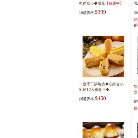
乾禮盒◇◆限量
【缺貨中】
乳
$399
網購價格:
網
吃
的
一
一森手工烘焙坊◆◇綜合小
堅
乳酪12入禮盒◇◆
盒
$450
網購價格:
網
限