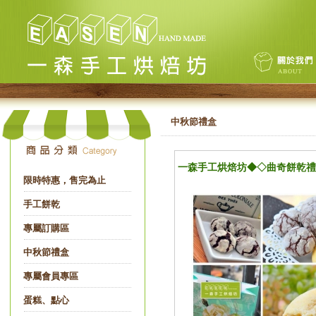
中秋節禮盒
一森手工烘焙坊◆◇曲奇餅乾
限時特惠，售完為止
手工餅乾
專屬訂購區
中秋節禮盒
專屬會員專區
蛋糕、點心