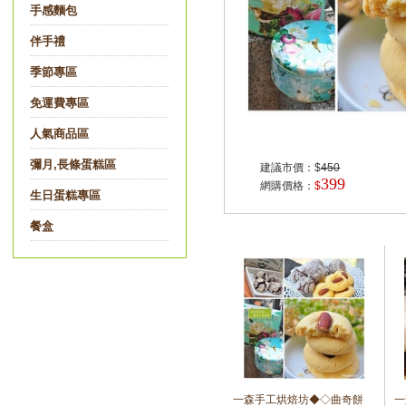
手感麵包
伴手禮
季節專區
免運費專區
人氣商品區
彌月,長條蛋糕區
建議市價：$
450
399
網購價格：
$
生日蛋糕專區
餐盒
一森手工烘焙坊◆◇曲奇餅
一