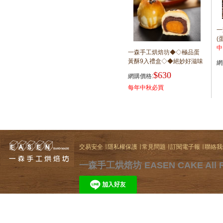
一
(
中
一森手工烘焙坊◆◇極品蛋
黃酥9入禮盒◇◆絕妙好滋味
網
$630
網購價格:
每年中秋必買
交易安全
∣
隱私權保護
∣
常見問題
∣
訂閱電子報
∣
聯絡我
一森手工烘焙坊 EASEN CAKE All Ri